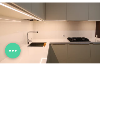
Фартук для кухни из камня
Кухонный фартук из искусственного или
натурального камня всегда смотрится
благородно, будь это кухня в классическом или
в современном стиле.
Рассчитать кухню