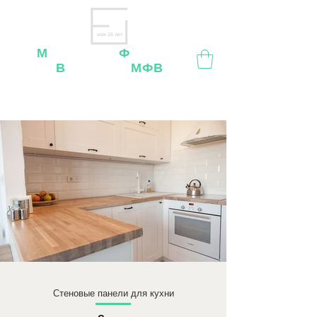
нам 26 лет
М
ебельная
Ф
абрика
В
ладимир
МФВ
Внимание
: остерегайтесь мошенников, нашей
мебели
нет
на
OZON
,
Wildberries
и других
маркетплейсах!
Стеновые панели для кухни