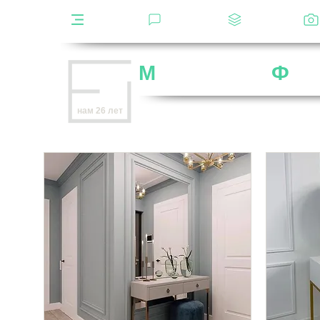
Каталог
Отзывы
Декоры
М
ебельная
Ф
аб
Внимание
: остерегайтесь мошенников,
нам 26 лет
нет
на
OZON
,
Wildberries
и других мар