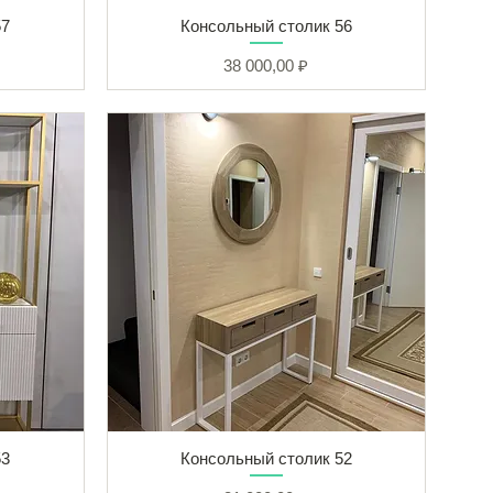
57
Консольный столик 56
Цена
38 000,00 ₽
53
Консольный столик 52