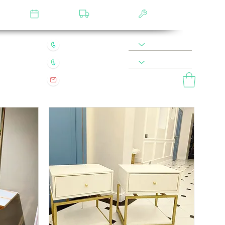
лятор
Замер
Доставка
Сборка
22 49 45 46
8 900 590 20 90
0 200 68 60
8 977 800 20 90
mebel.vladimir.ru@yandex.ru
ый звонок