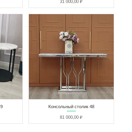
Цена
31 000,00 ₽
49
Консольный столик 48
Цена
81 000,00 ₽