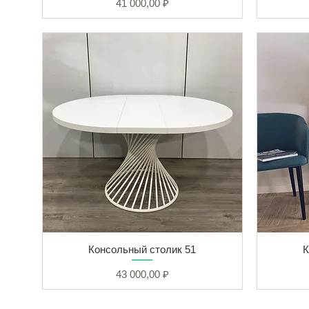
Цена
41 000,00 ₽
Консольный столик 51
К
Цена
43 000,00 ₽