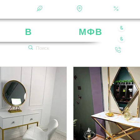
Фотоальбом
О фабрике
Контакты
Кальку
8 49
рика
В
ладимир
МФВ
8 80
 нашей мебели
Обратн
кетплейсах!