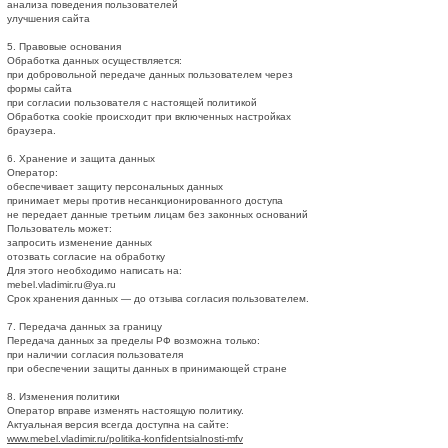
анализа поведения пользователей
улучшения сайта
5. Правовые основания
Обработка данных осуществляется:
при добровольной передаче данных пользователем через
формы сайта
при согласии пользователя с настоящей политикой
Обработка cookie происходит при включенных настройках
браузера.
6. Хранение и защита данных
Оператор:
обеспечивает защиту персональных данных
принимает меры против несанкционированного доступа
не передает данные третьим лицам без законных оснований
Пользователь может:
запросить изменение данных
отозвать согласие на обработку
Для этого необходимо написать на:
mebel.vladimir.ru@ya.ru
Срок хранения данных — до отзыва согласия пользователем.
7. Передача данных за границу
Передача данных за пределы РФ возможна только:
при наличии согласия пользователя
при обеспечении защиты данных в принимающей стране
8. Изменения политики
Оператор вправе изменять настоящую политику.
Актуальная версия всегда доступна на сайте:
www.mebel.vladimir.ru/politika-konfidentsialnosti-mfv