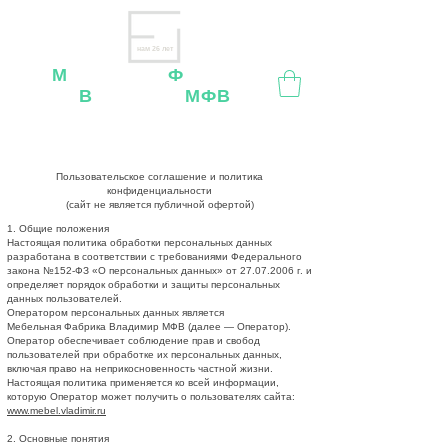
нам 26 лет
М
ебельная
Ф
абрика
В
ладимир
МФВ
Внимание
: остерегайтесь мошенников, нашей
мебели
нет
на
OZON
,
Wildberries
и других
маркетплейсах!
Пользовательское соглашение и политика
конфиденциальности
(сайт не является публичной офертой)
1. Общие положения
Настоящая политика обработки персональных данных
разработана в соответствии с требованиями Федерального
закона №152-ФЗ «О персональных данных» от
27.07.2006
г. и
определяет порядок обработки и защиты персональных
данных пользователей.
Оператором персональных данных является
Мебельная Фабрика Владимир МФВ (далее — Оператор).
Оператор обеспечивает соблюдение прав и свобод
пользователей при обработке их персональных данных,
включая право на неприкосновенность частной жизни.
Настоящая политика применяется ко всей информации,
которую Оператор может получить о пользователях сайта:
www.mebel.vladimir.ru
2. Основные понятия