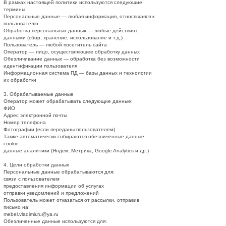
В рамках настоящей политики используются следующие
термины:
Персональные данные — любая информация, относящаяся к
пользователю
Обработка персональных данных — любые действия с
данными (сбор, хранение, использование и т.д.)
Пользователь — любой посетитель сайта
Оператор — лицо, осуществляющее обработку данных
Обезличивание данных — обработка без возможности
идентификации пользователя
Информационная система ПД — базы данных и технологии
их обработки
3. Обрабатываемые данные
Оператор может обрабатывать следующие данные:
ФИО
Адрес электронной почты
Номер телефона
Фотографии (если переданы пользователем)
Также автоматически собираются обезличенные данные:
cookie
данные аналитики (Яндекс.Метрика, Google Analytics и др.)
4. Цели обработки данных
Персональные данные обрабатываются для:
связи с пользователем
предоставления информации об услугах
отправки уведомлений и предложений
Пользователь может отказаться от рассылки, отправив
письмо на:
mebel.vladimir.ru@ya.ru
Обезличенные данные используются для: