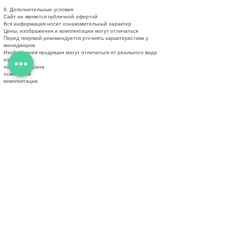
9. Дополнительные условия
Сайт не является публичной офертой
Вся информация носит ознакомительный характер
Цены, изображения и комплектации могут отличаться
Перед покупкой рекомендуется уточнять характеристики у
менеджеров
Изображения продукции могут отличаться от реального вида
из-за:
настроек экрана
освещения
комплектации
Оператор оставляет за собой право изменять конструкцию
изделий без ухудшения качества.
Перед приемкой товара рекомендуется провести осмотр.
mebel.vladimir.ru@ya.ru
с 10:00 до 19:00 Пн-Сб
8 4922 49 45 46