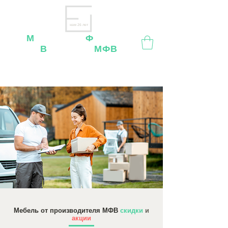
нам 26 лет
М
ебельная
Ф
абрика
В
ладимир
МФВ
Внимание
: остерегайтесь мошенников, нашей
мебели
нет
на
OZON
,
Wildberries
и других
маркетплейсах!
Мебель от производителя МФВ
cкидки
и
акции