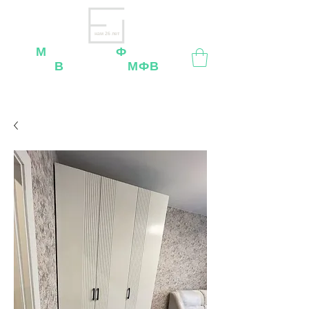
нам 26 лет
М
ебельная
Ф
абрика
В
ладимир
МФВ
Внимание
: остерегайтесь мошенников, нашей
мебели
нет
на
OZON
,
Wildberries
и других
маркетплейсах!