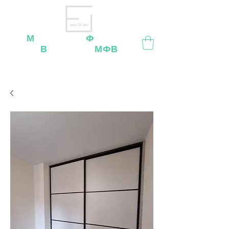
нам 26 лет
М
ебельная
Ф
абрика
В
ладимир
МФВ
Внимание
: остерегайтесь мошенников, нашей
мебели
нет
на
OZON
,
Wildberries
и других
маркетплейсах!