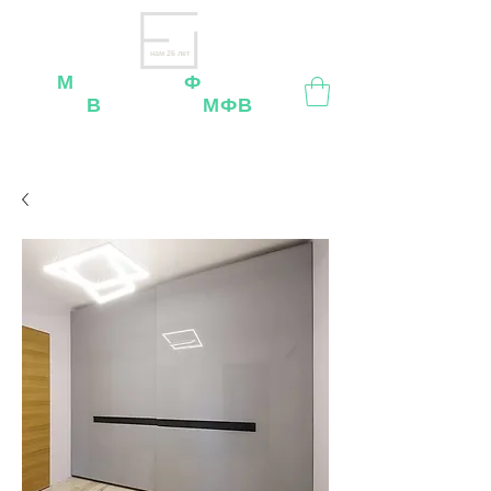
нам 26 лет
М
ебельная
Ф
абрика
В
ладимир
МФВ
Внимание
: остерегайтесь мошенников, нашей
мебели
нет
на
OZON
,
Wildberries
и других
маркетплейсах!