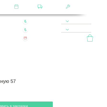
лятор
Замер
Доставка
Сборка
22 49 45 46
8 900 590 20 90
0 200 68 60
8 977 800 20 90
mebel.vladimir.ru@yandex.ru
ый звонок
иную 57
авить в закладки