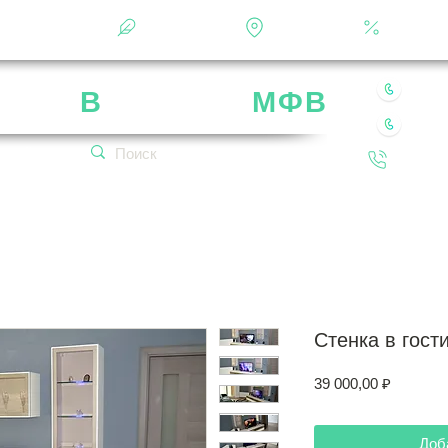
Фотоальбом
О фабрике
Контакты
Кальку
8 49
рика
В
ладимир
МФВ
8 80
 нашей мебели
Обратн
кетплейсах!
Стенка в гост
Цена
39 000,00 ₽
Доб