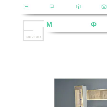
Каталог
Отзывы
Декоры
М
ебельная
Ф
аб
Внимание
: остерегайтесь мошенников,
нам 26 лет
нет
на
OZON
,
Wildberries
и других мар