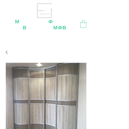
нам 26 лет
М
ебельная
Ф
абрика
В
ладимир
МФВ
Внимание
: остерегайтесь мошенников, нашей
мебели
нет
на
OZON
,
Wildberries
и других
маркетплейсах!