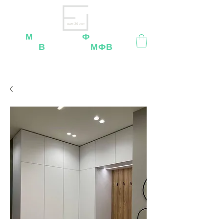
нам 26 лет
М
ебельная
Ф
абрика
В
ладимир
МФВ
Внимание
: остерегайтесь мошенников, нашей
мебели
нет
на
OZON
,
Wildberries
и других
маркетплейсах!