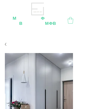
нам 26 лет
М
ебельная
Ф
абрика
В
ладимир
МФВ
Внимание
: остерегайтесь мошенников, нашей
мебели
нет
на
OZON
,
Wildberries
и других
маркетплейсах!