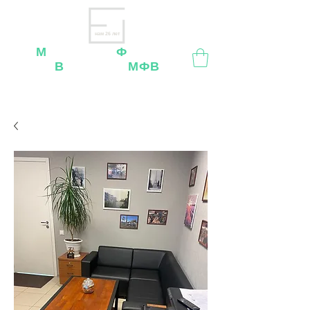
нам 26 лет
М
ебельная
Ф
абрика
В
ладимир
МФВ
Внимание
: остерегайтесь мошенников, нашей
мебели
нет
на
OZON
,
Wildberries
и других
маркетплейсах!