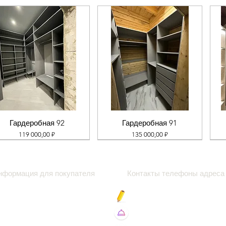
Гардеробная 92
Гардеробная 91
Цена
Цена
119 000,00 ₽
135 000,00 ₽
нформация для покупателя
Контакты телефоны адреса
роки
Блог про
амер
Вакансии