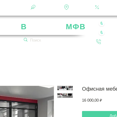
Фотоальбом
О фабрике
Контакты
Кальку
8 49
рика
В
ладимир
МФВ
8 80
 нашей мебели
Обратн
кетплейсах!
Офисная мебе
Цена
16 000,00 ₽
Доб