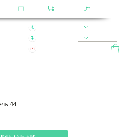
лятор
Замер
Доставка
Сборка
22 49 45 46
8 900 590 20 90
0 200 68 60
8 977 800 20 90
mebel.vladimir.ru@yandex.ru
ый звонок
ль 44
авить в закладки