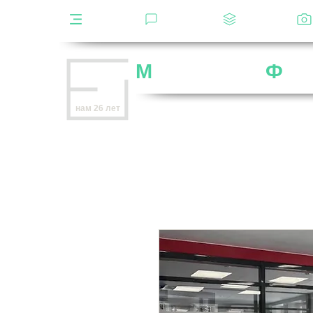
Каталог
Отзывы
Декоры
М
ебельная
Ф
аб
Внимание
: остерегайтесь мошенников,
нам 26 лет
нет
на
OZON
,
Wildberries
и других мар