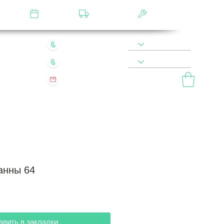
лятор
Замер
Доставка
Сборка
22 49 45 46
8 900 590 20 90
0 200 68 60
8 977 800 20 90
mebel.vladimir.ru@yandex.ru
ый звонок
анны 64
авить в закладки