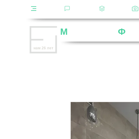
Каталог
Отзывы
Декоры
М
ебельная
Ф
аб
Внимание
: остерегайтесь мошенников,
нам 26 лет
нет
на
OZON
,
Wildberries
и других мар