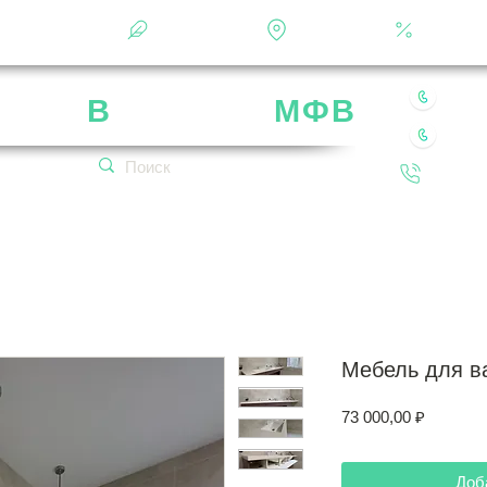
Фотоальбом
О фабрике
Контакты
Кальку
8 49
рика
В
ладимир
МФВ
8 80
 нашей мебели
Обратн
кетплейсах!
Мебель для в
Цена
73 000,00 ₽
Доб