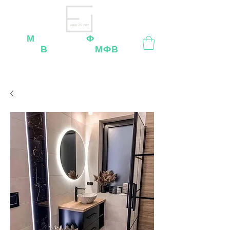
нам 26 лет
М
ебельная
Ф
абрика
В
ладимир
МФВ
Внимание
: остерегайтесь мошенников, нашей
мебели
нет
на
OZON
,
Wildberries
и других
маркетплейсах!