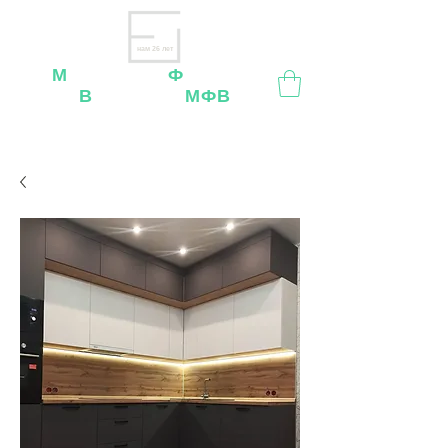
нам 26 лет
М
ебельная
Ф
абрика
В
ладимир
МФВ
Внимание
: остерегайтесь мошенников, нашей
мебели
нет
на
OZON
,
Wildberries
и других
маркетплейсах!