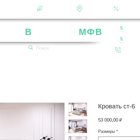
Фотоальбом
О фабрике
Контакты
Кальку
8 49
рика
В
ладимир
МФВ
8 80
 нашей мебели
Обратн
кетплейсах!
Кровать ст-6
Цена
53 000,00 ₽
Размеры
*