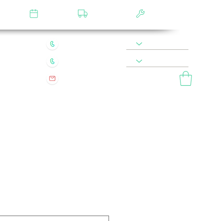
лятор
Замер
Доставка
Сборка
22 49 45 46
8 900 590 20 90
0 200 68 60
8 977 800 20 90
mebel.vladimir.ru@yandex.ru
ый звонок