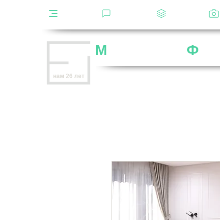
Каталог
Отзывы
Декоры
М
ебельная
Ф
аб
Внимание
: остерегайтесь мошенников,
нам 26 лет
нет
на
OZON
,
Wildberries
и других мар