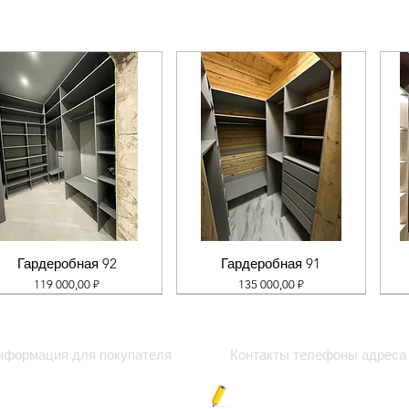
Гардеробная 92
Гардеробная 91
Цена
Цена
119 000,00 ₽
135 000,00 ₽
нформация для покупателя
Контакты телефоны адреса
роки
Блог про