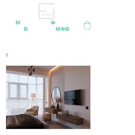
нам 26 лет
М
ебельная
Ф
абрика
В
ладимир
МФВ
Внимание
: остерегайтесь мошенников, нашей
мебели
нет
на
OZON
,
Wildberries
и других
маркетплейсах!