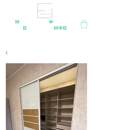
нам 26 лет
М
ебельная
Ф
абрика
В
ладимир
МФВ
Внимание
: остерегайтесь мошенников, нашей
мебели
нет
на
OZON
,
Wildberries
и других
маркетплейсах!