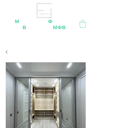
нам 26 лет
М
ебельная
Ф
абрика
В
ладимир
МФВ
Внимание
: остерегайтесь мошенников, нашей
мебели
нет
на
OZON
,
Wildberries
и других
маркетплейсах!