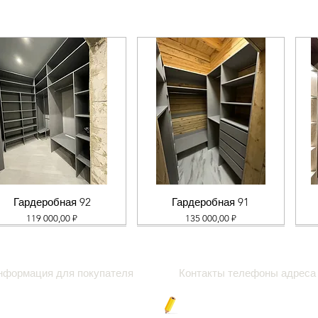
Гардеробная 92
Гардеробная 91
Цена
Цена
119 000,00 ₽
135 000,00 ₽
нформация для покупателя
Контакты телефоны адреса
роки
Блог про