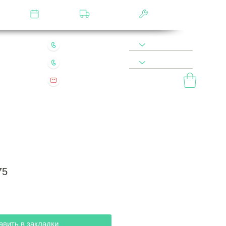
лятор
Замер
Доставка
Сборка
22 49 45 46
8 900 590 20 90
0 200 68 60
8 977 800 20 90
mebel.vladimir.ru@yandex.ru
ый звонок
75
авить в закладки