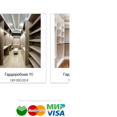
Гардеробная 90
Гардеробная 89
Цена
Цена
189 000,00 ₽
110 000,00 ₽
Мы в социальных сетях