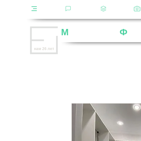
Каталог
Отзывы
Декоры
М
ебельная
Ф
аб
Внимание
: остерегайтесь мошенников,
нам 26 лет
нет
на
OZON
,
Wildberries
и других мар