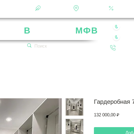
Фотоальбом
О фабрике
Контакты
Кальку
8 49
рика
В
ладимир
МФВ
8 80
 нашей мебели
Обратн
кетплейсах!
Гардеробная 
Цена
132 000,00 ₽
Доб