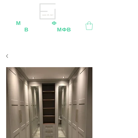
нам 26 лет
М
ебельная
Ф
абрика
В
ладимир
МФВ
Внимание
: остерегайтесь мошенников, нашей
мебели
нет
на
OZON
,
Wildberries
и других
маркетплейсах!