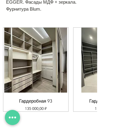
EGGER. Фасады МДФ + зеркала.
Фурнитура Blum.
Гардеробная 93
Гардеробная 92
Цена
Цена
135 000,00 ₽
119 000,00 ₽