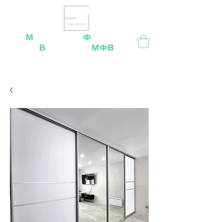
нам 26 лет
М
ебельная
Ф
абрика
В
ладимир
МФВ
Внимание
: остерегайтесь мошенников, нашей
мебели
нет
на
OZON
,
Wildberries
и других
маркетплейсах!