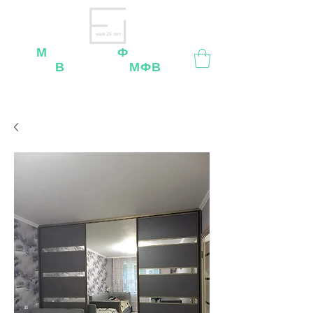
нам 26 лет
М
ебельная
Ф
абрика
В
ладимир
МФВ
Внимание
: остерегайтесь мошенников, нашей
мебели
нет
на
OZON
,
Wildberries
и других
маркетплейсах!