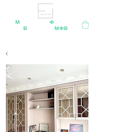
нам 26 лет
М
ебельная
Ф
абрика
В
ладимир
МФВ
Внимание
: остерегайтесь мошенников, нашей
мебели
нет
на
OZON
,
Wildberries
и других
маркетплейсах!