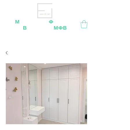
нам 26 лет
М
ебельная
Ф
абрика
В
ладимир
МФВ
Внимание
: остерегайтесь мошенников, нашей
мебели
нет
на
OZON
,
Wildberries
и других
маркетплейсах!