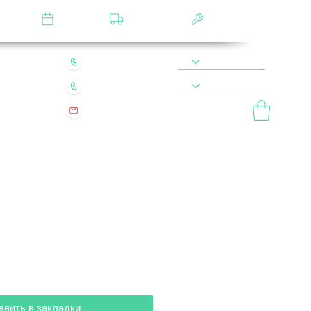
лятор
Замер
Доставка
Сборка
22 49 45 46
8 900 590 20 90
0 200 68 60
8 977 800 20 90
mebel.vladimir.ru@yandex.ru
ый звонок
авить в закладки