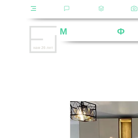
Каталог
Отзывы
Декоры
М
ебельная
Ф
аб
Внимание
: остерегайтесь мошенников,
нам 26 лет
нет
на
OZON
,
Wildberries
и других мар