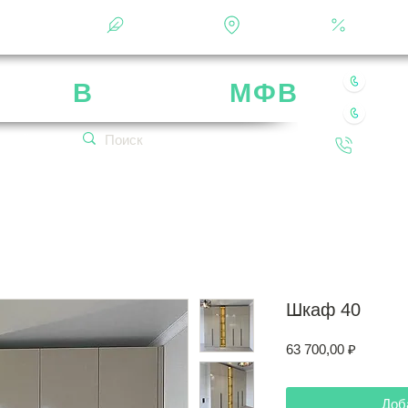
Фотоальбом
О фабрике
Контакты
Кальку
8 49
рика
В
ладимир
МФВ
8 80
 нашей мебели
Обратн
кетплейсах!
Шкаф 40
Цена
63 700,00 ₽
Доб