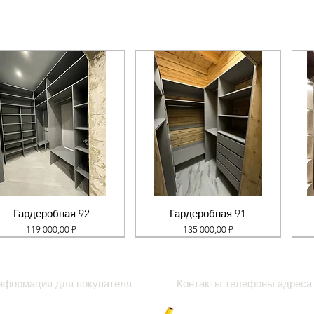
Гардеробная 92
Гардеробная 91
Цена
Цена
119 000,00 ₽
135 000,00 ₽
нформация для покупателя
Контакты телефоны адреса
роки
Блог про