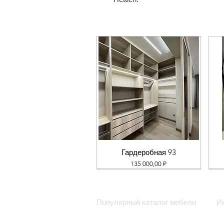
Гардеробная 93
Цена
135 000,00 ₽
Популярный каталог мебели
И
Кухни
С