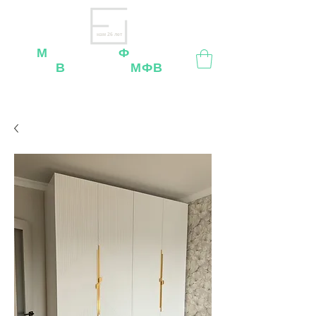
нам 26 лет
М
ебельная
Ф
абрика
В
ладимир
МФВ
Внимание
: остерегайтесь мошенников, нашей
мебели
нет
на
OZON
,
Wildberries
и других
маркетплейсах!