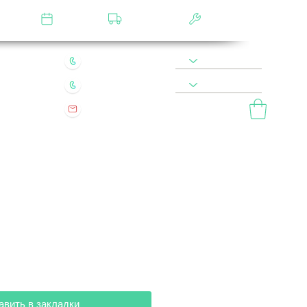
лятор
Замер
Доставка
Сборка
22 49 45 46
8 900 590 20 90
0 200 68 60
8 977 800 20 90
mebel.vladimir.ru@yandex.ru
ый звонок
авить в закладки