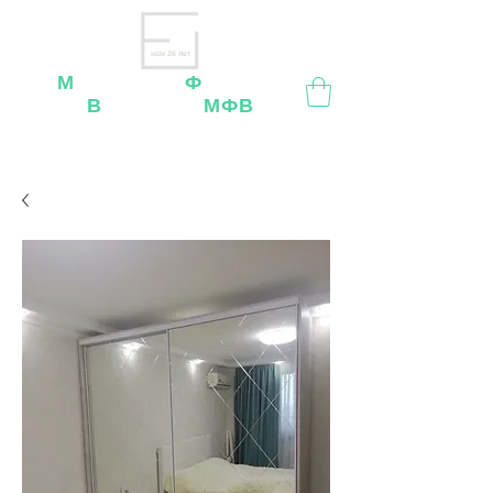
нам 26 лет
М
ебельная
Ф
абрика
В
ладимир
МФВ
Внимание
: остерегайтесь мошенников, нашей
мебели
нет
на
OZON
,
Wildberries
и других
маркетплейсах!