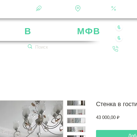
Фотоальбом
О фабрике
Контакты
Кальку
8 49
рика
В
ладимир
МФВ
8 80
 нашей мебели
Обратн
кетплейсах!
Стенка в гост
Цена
43 000,00 ₽
Доб