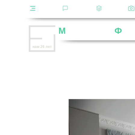
Каталог
Отзывы
Декоры
М
ебельная
Ф
аб
Внимание
: остерегайтесь мошенников,
нам 26 лет
нет
на
OZON
,
Wildberries
и других мар