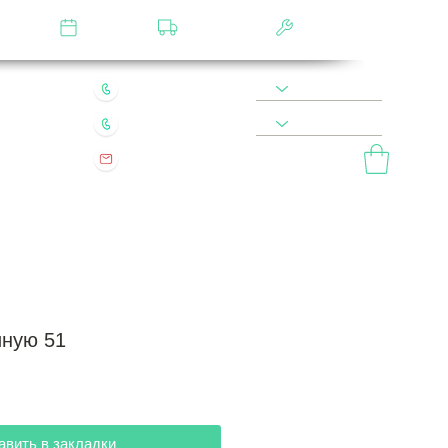
лятор
Замер
Доставка
Сборка
22 49 45 46
8 900 590 20 90
0 200 68 60
8 977 800 20 90
mebel.vladimir.ru@yandex.ru
ый звонок
иную 51
авить в закладки