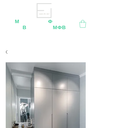
нам 26 лет
М
ебельная
Ф
абрика
В
ладимир
МФВ
Внимание
: остерегайтесь мошенников, нашей
мебели
нет
на
OZON
,
Wildberries
и других
маркетплейсах!