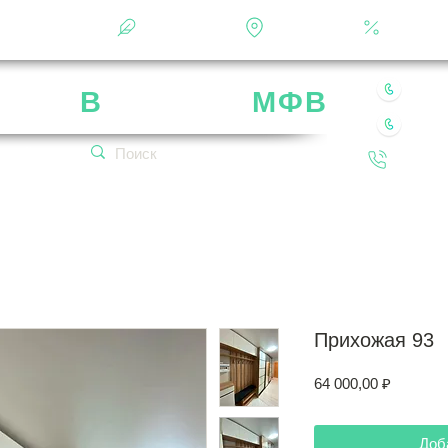
Фотоальбом
О фабрике
Контакты
Кальку
8 49
рика
В
ладимир
МФВ
8 80
 нашей мебели
Обратн
кетплейсах!
Прихожая 93
Цена
64 000,00 ₽
Доб