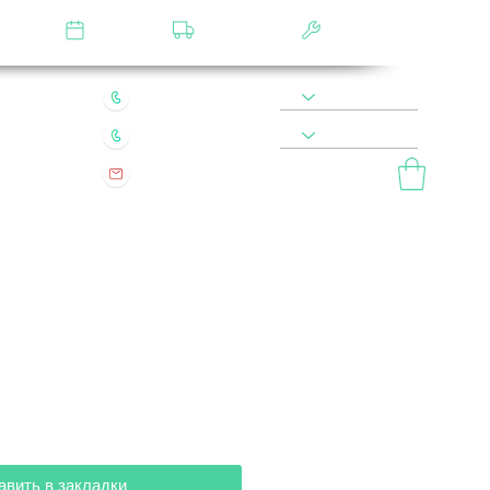
лятор
Замер
Доставка
Сборка
22 49 45 46
8 900 590 20 90
0 200 68 60
8 977 800 20 90
mebel.vladimir.ru@yandex.ru
ый звонок
авить в закладки