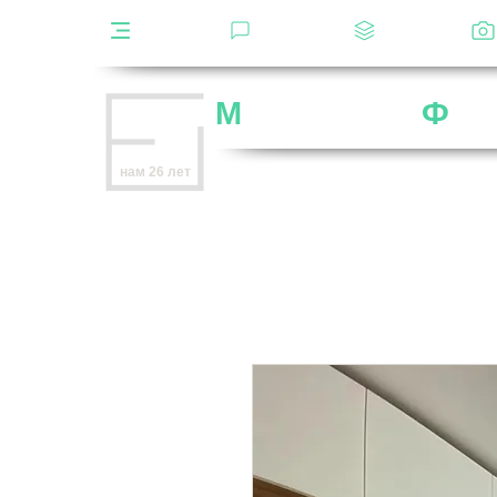
Каталог
Отзывы
Декоры
М
ебельная
Ф
аб
Внимание
: остерегайтесь мошенников,
нам 26 лет
нет
на
OZON
,
Wildberries
и других мар