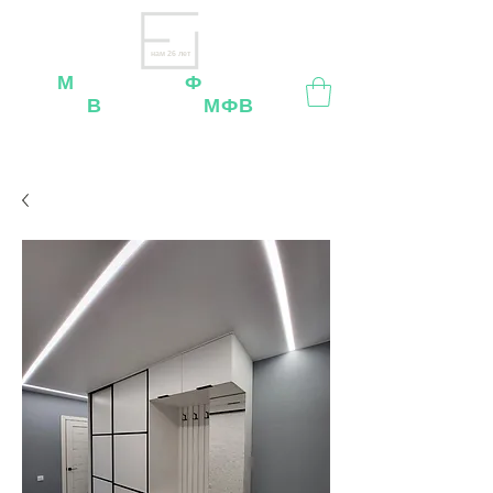
нам 26 лет
М
ебельная
Ф
абрика
В
ладимир
МФВ
Внимание
: остерегайтесь мошенников, нашей
мебели
нет
на
OZON
,
Wildberries
и других
маркетплейсах!