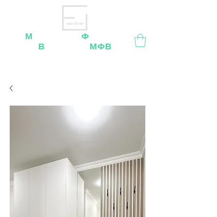
нам 26 лет
М
ебельная
Ф
абрика
В
ладимир
МФВ
Внимание
: остерегайтесь мошенников, нашей
мебели
нет
на
OZON
,
Wildberries
и других
маркетплейсах!