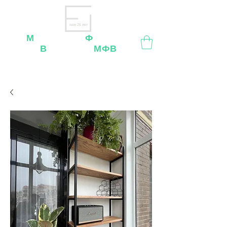
нам 26 лет
М
ебельная
Ф
абрика
В
ладимир
МФВ
Внимание
: остерегайтесь мошенников, нашей
мебели
нет
на
OZON
,
Wildberries
и других
маркетплейсах!