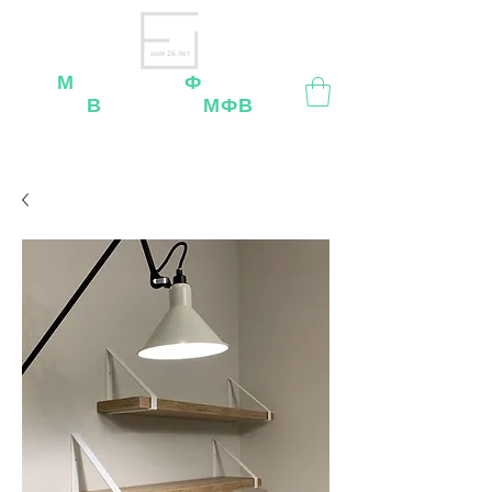
нам 26 лет
М
ебельная
Ф
абрика
В
ладимир
МФВ
Внимание
: остерегайтесь мошенников, нашей
мебели
нет
на
OZON
,
Wildberries
и других
маркетплейсах!