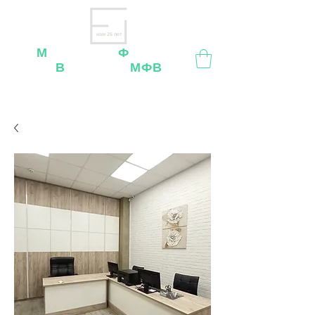
нам 26 лет
М
ебельная
Ф
абрика
В
ладимир
МФВ
Внимание
: остерегайтесь мошенников, нашей
мебели
нет
на
OZON
,
Wildberries
и других
маркетплейсах!