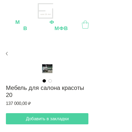
нам 26 лет
М
ебельная
Ф
абрика
В
ладимир
МФВ
Внимание
: остерегайтесь мошенников, нашей
мебели
нет
на
OZON
,
Wildberries
и других
маркетплейсах!
Мебель для салона красоты
20
Цена
137 000,00 ₽
Добавить в закладки