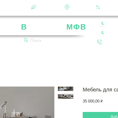
Фотоальбом
О фабрике
Контакты
Кальку
8 49
рика
В
ладимир
МФВ
8 80
 нашей мебели
Обратн
кетплейсах!
Мебель для с
Цена
35 000,00 ₽
Доб