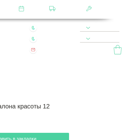
лятор
Замер
Доставка
Сборка
22 49 45 46
8 900 590 20 90
0 200 68 60
8 977 800 20 90
mebel.vladimir.ru@yandex.ru
ый звонок
алона красоты 12
авить в закладки