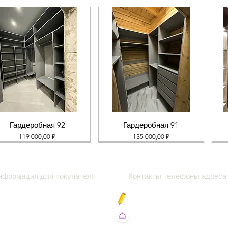
Гардеробная 92
Гардеробная 91
Цена
Цена
119 000,00 ₽
135 000,00 ₽
нформация для покупателя
Контакты телефоны адреса
роки
Блог про
амер
Вакансии