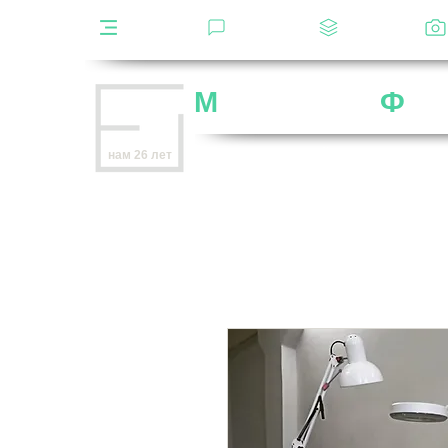
Каталог
Отзывы
Декоры
М
ебельная
Ф
аб
Внимание
: остерегайтесь мошенников,
нам 26 лет
нет
на
OZON
,
Wildberries
и других мар