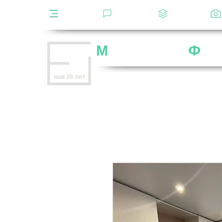
Каталог
Отзывы
Декоры
М
ебельная
Ф
аб
Внимание
: остерегайтесь мошенников,
нам 26 лет
нет
на
OZON
,
Wildberries
и других мар