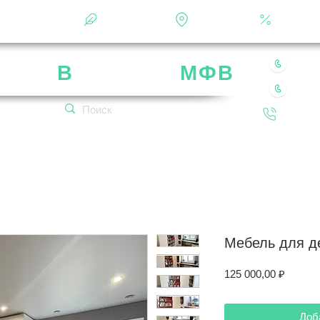
Фотоальбом
О фабрике
Контакты
Кальку
8 49
рика
В
ладимир
МФВ
8 80
 нашей мебели
Обратн
кетплейсах!
Мебель для д
Цена
125 000,00 ₽
Доб