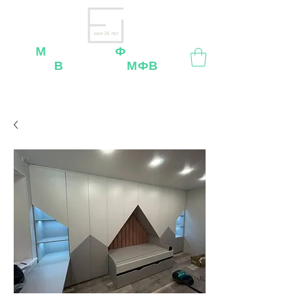
нам 26 лет
М
ебельная
Ф
абрика
В
ладимир
МФВ
Внимание
: остерегайтесь мошенников, нашей
мебели
нет
на
OZON
,
Wildberries
и других
маркетплейсах!