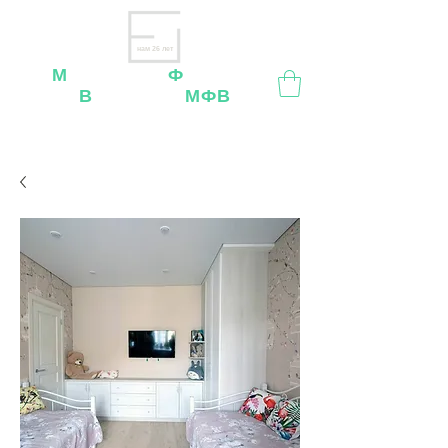
нам 26 лет
М
ебельная
Ф
абрика
В
ладимир
МФВ
Внимание
: остерегайтесь мошенников, нашей
мебели
нет
на
OZON
,
Wildberries
и других
маркетплейсах!