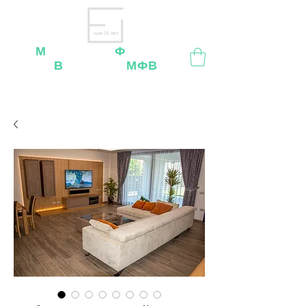
нам 26 лет
М
ебельная
Ф
абрика
В
ладимир
МФВ
Внимание
: остерегайтесь мошенников, нашей
мебели
нет
на
OZON
,
Wildberries
и других
маркетплейсах!