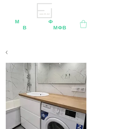
нам 26 лет
М
ебельная
Ф
абрика
В
ладимир
МФВ
Внимание
: остерегайтесь мошенников, нашей
мебели
нет
на
OZON
,
Wildberries
и других
маркетплейсах!