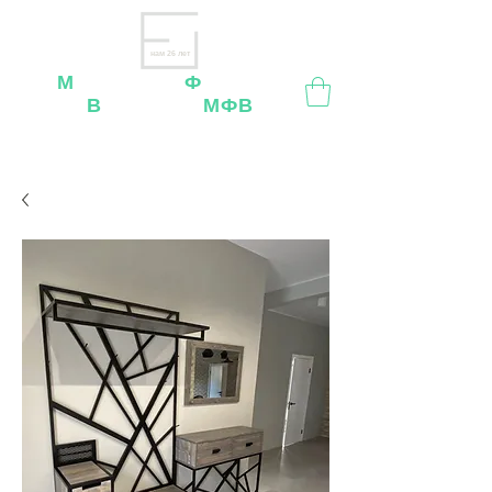
нам 26 лет
М
ебельная
Ф
абрика
В
ладимир
МФВ
Внимание
: остерегайтесь мошенников, нашей
мебели
нет
на
OZON
,
Wildberries
и других
маркетплейсах!