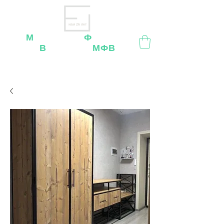
нам 26 лет
М
ебельная
Ф
абрика
В
ладимир
МФВ
Внимание
: остерегайтесь мошенников, нашей
мебели
нет
на
OZON
,
Wildberries
и других
маркетплейсах!