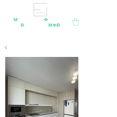
нам 26 лет
М
ебельная
Ф
абрика
В
ладимир
МФВ
Внимание
: остерегайтесь мошенников, нашей
мебели
нет
на
OZON
,
Wildberries
и других
маркетплейсах!