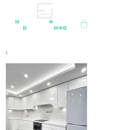
нам 26 лет
М
ебельная
Ф
абрика
В
ладимир
МФВ
Внимание
: остерегайтесь мошенников, нашей
мебели
нет
на
OZON
,
Wildberries
и других
маркетплейсах!