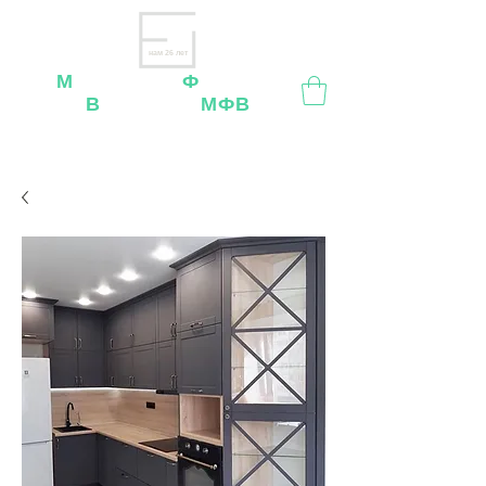
нам 26 лет
М
ебельная
Ф
абрика
В
ладимир
МФВ
Внимание
: остерегайтесь мошенников, нашей
мебели
нет
на
OZON
,
Wildberries
и других
маркетплейсах!